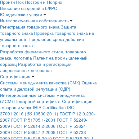
Пройти Нок Нострой и Ноприз
Внесение сведений в ЕФРС
Юридические услуги
Интеллектуальная собственность
Регистрация товарного знака
Защита
товарного знака
Проверка товарного знака на
уникальность
Продление срока действия
товарного знака
Разработка фирменного стиля, товарного
знака, логотипа
Патент на промышленный
образец
Разработка и регистрация
лицензионных договоров
Сертификация
Системы менеджмента качества (СМК)
Оценка
опыта и деловой репутации (ОДР)
Интегрированные системы менеджмента
(ИСМ)
Пожарный сертификат
Сертификация
товаров и услуг
IRIS Certification
ISO
37001:2016 (BS 10500:2011)
ГОСТ Р 12.0.230-
2007
ГОСТ Р 51705.1-2001
ГОСТ Р 52249-
2009
ГОСТ Р 52614.2-2006
ГОСТ Р 53624-
2009
ГОСТ Р 53647.2-2009
ГОСТ Р 53733-
2009
ГОСТ Р 54049-2010
ГОСТ Р 54336-2011