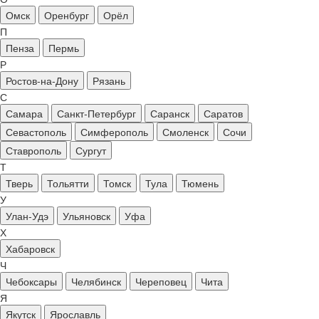
Омск
Оренбург
Орёл
П
Пенза
Пермь
Р
Ростов-на-Дону
Рязань
С
Самара
Санкт-Петербург
Саранск
Саратов
Севастополь
Симферополь
Смоленск
Сочи
Ставрополь
Сургут
Т
Тверь
Тольятти
Томск
Тула
Тюмень
У
Улан-Удэ
Ульяновск
Уфа
Х
Хабаровск
Ч
Чебоксары
Челябинск
Череповец
Чита
Я
Якутск
Ярославль