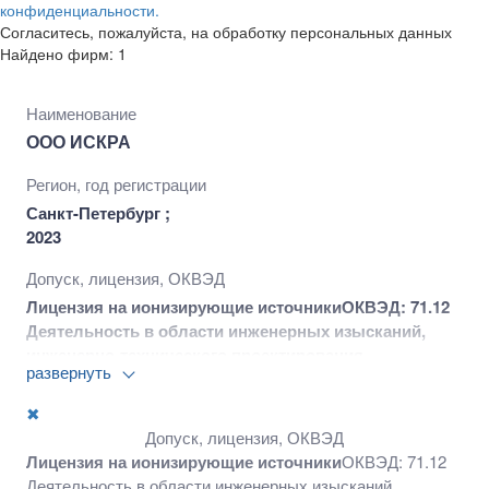
конфиденциальности.
Согласитесь, пожалуйста, на обработку персональных данных
Найдено фирм: 1
Наименование
ООО ИСКРА
Регион, год регистрации
Санкт-Петербург ;
2023
Допуск, лицензия, ОКВЭД
Лицензия на ионизирующие источники
ОКВЭД: 71.12
Деятельность в области инженерных изысканий,
инженерно-технического проектирования,
развернуть
управления проектами строительства, выполнения
строительного контроля и авторского надзора,
✖
предоставление технических консультаций в этих
Допуск, лицензия, ОКВЭД
областях 41.20 Строительство жилых и нежилых
Лицензия на ионизирующие источники
ОКВЭД: 71.12
зданий 43.21 Производство электромонтажных работ
Деятельность в области инженерных изысканий,