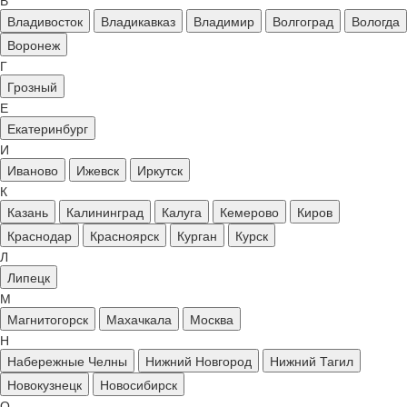
В
Владивосток
Владикавказ
Владимир
Волгоград
Вологда
Воронеж
Г
Грозный
Е
Екатеринбург
И
Иваново
Ижевск
Иркутск
К
Казань
Калининград
Калуга
Кемерово
Киров
Краснодар
Красноярск
Курган
Курск
Л
Липецк
М
Магнитогорск
Махачкала
Москва
Н
Набережные Челны
Нижний Новгород
Нижний Тагил
Новокузнецк
Новосибирск
О