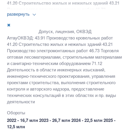
41.20 Строительство жилых и нежилых зданий 43.21
Производство электромонтажных работ 46.73
развернуть
Торговля оптовая лесоматериалами, строительными
материалами и санитарно-техническим
✖
оборудованием 71.12 Деятельность в области
Допуск, лицензия, ОКВЭД
инженерных изысканий, инженерно-технического
ArrayОКВЭД: 43.91 Производство кровельных работ
проектирования, управления проектами
41.20 Строительство жилых и нежилых зданий 43.21
строительства, выполнения строительного контроля
Производство электромонтажных работ 46.73 Торговля
и авторского надзора, предоставление технических
оптовая лесоматериалами, строительными материалами
консультаций в этих областях и пр. виды
и санитарно-техническим оборудованием 71.12
деятельности
Деятельность в области инженерных изысканий,
инженерно-технического проектирования, управления
проектами строительства, выполнения строительного
контроля и авторского надзора, предоставление
технических консультаций в этих областях и пр. виды
деятельности
Обороты
2022 - 16,7 млн 2023 - 26,7 млн 2024 - 22,5 млн 2025 -
12,5 млн