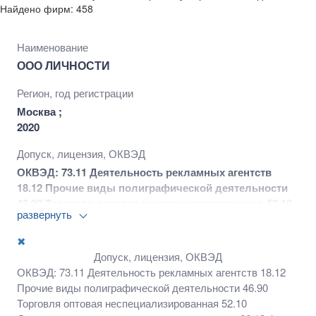
Найдено фирм: 458
Наименование
ООО ЛИЧНОСТИ
Регион, год регистрации
Москва ;
2020
Допуск, лицензия, ОКВЭД
ОКВЭД: 73.11 Деятельность рекламных агентств
18.12 Прочие виды полиграфической деятельности
46.90 Торговля оптовая неспециализированная 52.10
развернуть
Деятельность по складированию и хранению 66.19.4
Деятельность по предоставлению
✖
консультационных услуг по вопросам финансового
Допуск, лицензия, ОКВЭД
посредничества 70.22 Консультирование по вопросам
ОКВЭД: 73.11 Деятельность рекламных агентств 18.12
коммерческой деятельности и управления 73.20.1
Прочие виды полиграфической деятельности 46.90
Исследование конъюнктуры рынка 82.99
Торговля оптовая неспециализированная 52.10
Деятельность по предоставлению прочих