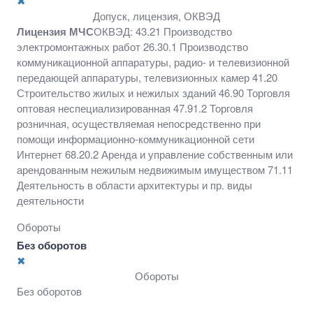
✖
нежилых зданий 46.90 Торговля оптовая
Допуск, лицензия, ОКВЭД
неспециализированная 47.91.2 Торговля розничная,
Лицензия МЧС
ОКВЭД: 43.21 Производство
осуществляемая непосредственно при помощи
электромонтажных работ 26.30.1 Производство
информационно-коммуникационной сети Интернет
коммуникационной аппаратуры, радио- и телевизионной
68.20.2 Аренда и управление собственным или
передающей аппаратуры, телевизионных камер 41.20
арендованным нежилым недвижимым имуществом
Строительство жилых и нежилых зданий 46.90 Торговля
71.11 Деятельность в области архитектуры и пр.
оптовая неспециализированная 47.91.2 Торговля
виды деятельности
розничная, осуществляемая непосредственно при
помощи информационно-коммуникационной сети
Интернет 68.20.2 Аренда и управление собственным или
арендованным нежилым недвижимым имуществом 71.11
Деятельность в области архитектуры и пр. виды
деятельности
Обороты
Без оборотов
✖
Обороты
Без оборотов