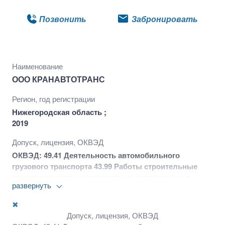
Позвонить
Забронировать
Наименование
ООО КРАНАВТОТРАНС
Регион, год регистрации
Нижегородская область ;
2019
Допуск, лицензия, ОКВЭД
ОКВЭД: 49.41 Деятельность автомобильного
грузового транспорта 43.99 Работы строительные
специализированные прочие, не включенные в
развернуть
другие группировки 45.20 Техническое обслуживание
и ремонт автотранспортных средств 46.90 Торговля
✖
оптовая неспециализированная 47.11 Торговля
Допуск, лицензия, ОКВЭД
розничная преимущественно пищевыми продуктами,