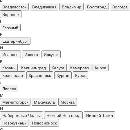
В
Владивосток
Владикавказ
Владимир
Волгоград
Вологда
Воронеж
Г
Грозный
Е
Екатеринбург
И
Иваново
Ижевск
Иркутск
К
Казань
Калининград
Калуга
Кемерово
Киров
Краснодар
Красноярск
Курган
Курск
Л
Липецк
М
Магнитогорск
Махачкала
Москва
Н
Набережные Челны
Нижний Новгород
Нижний Тагил
Новокузнецк
Новосибирск
О