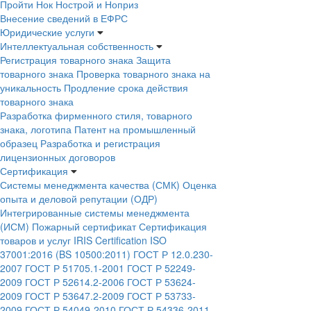
Пройти Нок Нострой и Ноприз
Внесение сведений в ЕФРС
Юридические услуги
Интеллектуальная собственность
Регистрация товарного знака
Защита
товарного знака
Проверка товарного знака на
уникальность
Продление срока действия
товарного знака
Разработка фирменного стиля, товарного
знака, логотипа
Патент на промышленный
образец
Разработка и регистрация
лицензионных договоров
Сертификация
Системы менеджмента качества (СМК)
Оценка
опыта и деловой репутации (ОДР)
Интегрированные системы менеджмента
(ИСМ)
Пожарный сертификат
Сертификация
товаров и услуг
IRIS Certification
ISO
37001:2016 (BS 10500:2011)
ГОСТ Р 12.0.230-
2007
ГОСТ Р 51705.1-2001
ГОСТ Р 52249-
2009
ГОСТ Р 52614.2-2006
ГОСТ Р 53624-
2009
ГОСТ Р 53647.2-2009
ГОСТ Р 53733-
2009
ГОСТ Р 54049-2010
ГОСТ Р 54336-2011