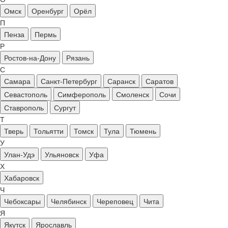
Омск
Оренбург
Орёл
П
Пенза
Пермь
Р
Ростов-на-Дону
Рязань
С
Самара
Санкт-Петербург
Саранск
Саратов
Севастополь
Симферополь
Смоленск
Сочи
Ставрополь
Сургут
Т
Тверь
Тольятти
Томск
Тула
Тюмень
У
Улан-Удэ
Ульяновск
Уфа
Х
Хабаровск
Ч
Чебоксары
Челябинск
Череповец
Чита
Я
Якутск
Ярославль