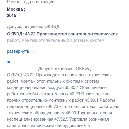
Регион, год регистрации
Москва ;
2015
Допуск, лицензия, ОКВЭД
ОКВЭД: 43.22 Производство санитарно-технических
работ, монтаж отопительных систем и систем
кондиционирования воздуха 35.30.4 Обеспечение
развернуть
работоспособности котельных 43.29 Производство
прочих строительно-монтажных работ 43.99.1 Работы
✖
гидроизоляционные 46.73.3 Торговля оптовая
Допуск, лицензия, ОКВЭД
санитарно-техническим оборудованием 46.90
ОКВЭД: 43.22 Производство санитарно-технических
Торговля оптовая неспециализированная 47.52.5
работ, монтаж отопительных систем и систем
Торговля розничная санитарно-техническим
кондиционирования воздуха 35.30.4 Обеспечение
оборудованием в специализированных магазинах и
работоспособности котельных 43.29 Производство
пр. виды деятельности
прочих строительно-монтажных работ 43.99.1 Работы
гидроизоляционные 46.73.3 Торговля оптовая санитарно-
техническим оборудованием 46.90 Торговля оптовая
неспециализированная 47.52.5 Торговля розничная
санитарно-техническим оборудованием в