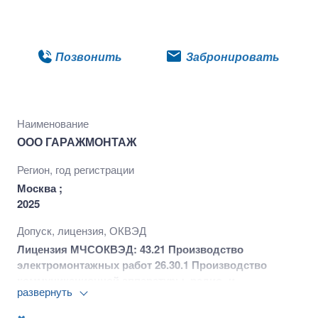
Подробнее
Позвонить
Забронировать
Наименование
ООО ГАРАЖМОНТАЖ
Регион, год регистрации
Москва ;
2025
Допуск, лицензия, ОКВЭД
Лицензия МЧС
ОКВЭД: 43.21 Производство
электромонтажных работ 26.30.1 Производство
коммуникационной аппаратуры, радио- и
развернуть
телевизионной передающей аппаратуры,
телевизионных камер 41.20 Строительство жилых и