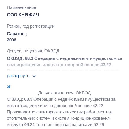
Наименование
ООО КНЯЖИЧ
Регион, год регистрации
Саратов ;
2006
Допуск, лицензия, ОКВЭД
ОКВЭД: 68.3 Операции с недвижимым имуществом за
вознаграждение или на договорной основе 43.22
Производство санитарно-технических работ, монтаж
развернуть
отопительных систем и систем кондиционирования
воздуха 46.34 Торговля оптовая напитками 52.29
✖
Деятельность вспомогательная прочая, связанная с
Допуск, лицензия, ОКВЭД
перевозками 55.10 Деятельность гостиниц и прочих
ОКВЭД: 68.3 Операции с недвижимым имуществом за
мест для временного проживания 79.1 Деятельность
вознаграждение или на договорной основе 43.22
туристических агентств и туроператоров 82.99
Производство санитарно-технических работ, монтаж
Деятельность по предоставлению прочих
отопительных систем и систем кондиционирования
вспомогательных услуг для бизнеса, не включенная
воздуха 46.34 Торговля оптовая напитками 52.29
в другие группировки и пр. виды деятельности