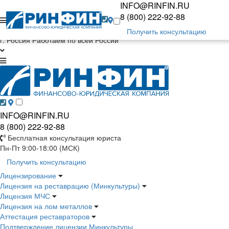
INFO@RINFIN.RU
Главная
Отзывы
Новости
Контакты
О ко
8 (800) 222-92-88
Получить консультацию
г. Россия
Работаем по всей России
INFO@RINFIN.RU
8 (800) 222-92-88
Бесплатная консультация юриста
Пн-Пт 9:00-18:00 (МСК)
Получить консультацию
Лицензирование
Лицензия на реставрацию (Минкультуры)
Лицензия МЧС
Лицензия на лом металлов
Аттестация реставраторов
Подтверждение лицензии Минкультуры