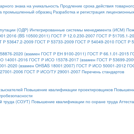
арного знака на уникальность
Продление срока действия товарного
на промышленный образец
Разработка и регистрация лицензионны
путации (ОДР)
Интегрированные системы менеджмента (ИСМ)
Пож
001:2016 (BS 10500:2011)
ГОСТ Р 12.0.230-2007
ГОСТ Р 51705.1-2
 Р 53647.2-2009
ГОСТ Р 53733-2009
ГОСТ Р 54049-2010
ГОСТ Р 5
58876-2020 (взамен ГОСТ Р ЕН 9100-2011)
ГОСТ Р 66.1.01-2015
Г
О 14001-2016
ГОСТ Р ИСО 15378-2017 (взамен ГОСТ Р 53699-200
01-2020 (взамен OHSAS 18001:2007)
ГОСТ Р ИСО 50001-2012
ГО
27001-2006
ГОСТ Р ИСО/ТУ 29001-2007
Перечень стандартов
зыскателей
Повышение квалификации проектировщиков
Повышен
тробезопасности
й труда (СОУТ)
Повышение квалификации по охране труда
Аттест