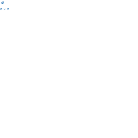
ей
мы с