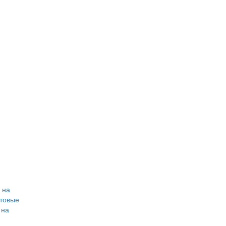
 на
товые
 на