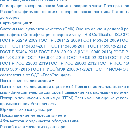
Регистрация товарного знака
Защита товарного знака
Проверка тов
Разработка фирменного стиля, товарного знака, логотипа
Патент 
договоров
Сертификация
Системы менеджмента качества (СМК)
Оценка опыта и деловой ре
сертификат
Сертификация товаров и услуг
IRIS Certification
ISO 37
ГОСТ Р 52249-2009
ГОСТ Р 52614.2-2006
ГОСТ Р 53624-2009
ГОСТ
2011
ГОСТ Р 54337-2011
ГОСТ Р 54338-2011
ГОСТ Р 55048-2012
ГОСТ Р 56404-2015
ГОСТ Р 58139-2018 (IATF 16949:2016)
ГОСТ Р 
66.1.03-2016
ГОСТ Р 66.9.01-2015
ГОСТ Р 66.9.02-2015
ГОСТ Р ИС
ГОСТ Р ИСО 22000-2019
ГОСТ Р ИСО 26000-2012
ГОСТ Р ИСО 450
ИСО 9001-2015
ГОСТ Р ИСО/МЭК 20000-1-2021
ГОСТ Р ИСО/МЭК 
соответствия от СДС «ГлавСтандарт»
Повышение квалификации
Повышение квалификации строителей
Повышение квалификации и
квалификации энергоаудиторов
Повышение квалификации по элек
Пожарно-технический минимум (ПТМ)
Специальная оценка услови
промышленной безопасности
Юридические консультации
Представление интересов клиента
Абонентское юридическое обслуживание
Разработка и экспертиза договоров