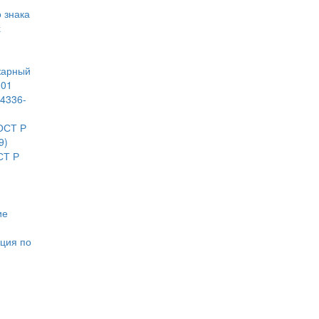
 знака
х
арный
001
4336-
ОСТ Р
9)
СТ Р
ие
ация по