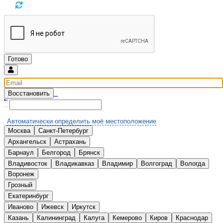
Восстановить
Введите email и мы вышлем новый пароль
Вспомнили?
Нет аккаунта?
Зарегистрироваться
Выберите Ваш город:
Автоматически определить моё местоположение
Москва
Санкт-Петербург
А
Архангельск
Астрахань
Б
Барнаул
Белгород
Брянск
В
Владивосток
Владикавказ
Владимир
Волгоград
Вологда
Воронеж
Г
Грозный
Е
Екатеринбург
И
Иваново
Ижевск
Иркутск
К
Казань
Калининград
Калуга
Кемерово
Киров
Краснодар