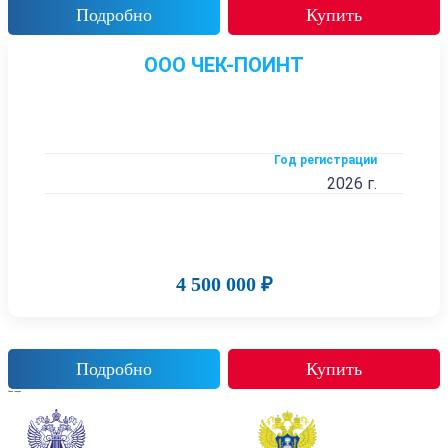
Подробно
Купить
ООО ЧЕК-ПОИНТ
Год регистрации
2026 г.
4 500 000 ₽
Подробно
Купить
Также смотрят