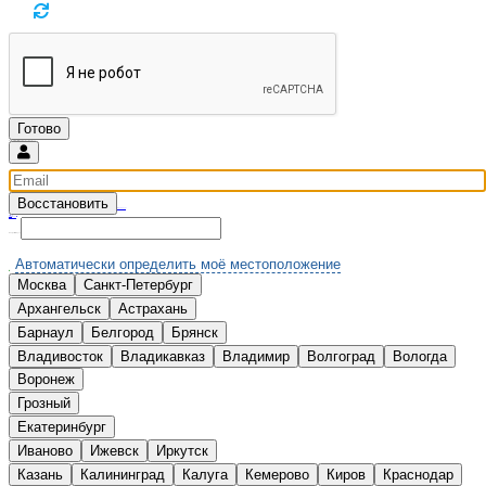
Восстановить
Введите email и мы вышлем новый пароль
Вспомнили?
Нет аккаунта?
Зарегистрироваться
Выберите Ваш город:
Автоматически определить моё местоположение
Москва
Санкт-Петербург
А
Архангельск
Астрахань
Б
Барнаул
Белгород
Брянск
В
Владивосток
Владикавказ
Владимир
Волгоград
Вологда
Воронеж
Г
Грозный
Е
Екатеринбург
И
Иваново
Ижевск
Иркутск
К
Казань
Калининград
Калуга
Кемерово
Киров
Краснодар