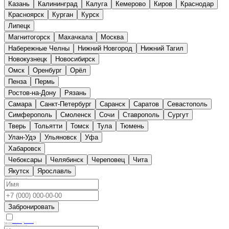
Казань
Калининград
Калуга
Кемерово
Киров
Краснодар
Красноярск
Курган
Курск
Л
Липецк
М
Магнитогорск
Махачкала
Москва
Н
Набережные Челны
Нижний Новгород
Нижний Тагил
Новокузнецк
Новосибирск
О
Омск
Оренбург
Орёл
П
Пенза
Пермь
Р
Ростов-на-Дону
Рязань
С
Самара
Санкт-Петербург
Саранск
Саратов
Севастополь
Симферополь
Смоленск
Сочи
Ставрополь
Сургут
Т
Тверь
Тольятти
Томск
Тула
Тюмень
У
Улан-Удэ
Ульяновск
Уфа
Х
Хабаровск
Ч
Чебоксары
Челябинск
Череповец
Чита
Я
Якутск
Ярославль
Хотите забронировать
ООО НАУЧНАЯ СРЕДА
Оставьте свои контактные данные, наш менеджер перезвонит вам в течение рабочего дня для уточнения деталей
Поле заполнено некорректно
Поле заполнено некорректно
Забронировать
Нажимая на кнопку, Вы даете согласие на
обработку персональных данных
и соглашаетесь с
политикой конфиденциальности.
Согласитесь, пожалуйста, на обработку персональных данных
Хотите найти похожую фирму
на
ООО НАУЧНАЯ СРЕДА
Оставьте свои контактные данные, наш менеджер перезвонит вам в течение рабочего дня для уточнения деталей