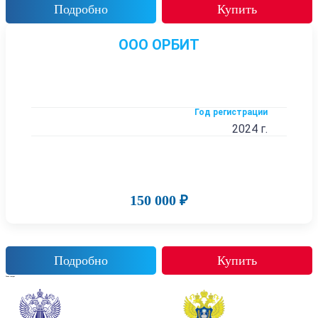
Подробно
Купить
ООО ОРБИТ
Год регистрации
2024 г.
150 000 ₽
Подробно
Купить
Также смотрят