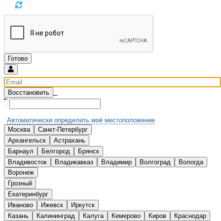
Восстановить
Введите email и мы вышлем новый пароль
Вспомнили?
Нет аккаунта?
Зарегистрироваться
Выберите Ваш город:
Автоматически определить моё местоположение
Москва
Санкт-Петербург
А
Архангельск
Астрахань
Б
Барнаул
Белгород
Брянск
В
Владивосток
Владикавказ
Владимир
Волгоград
Вологда
Воронеж
Г
Грозный
Е
Екатеринбург
И
Иваново
Ижевск
Иркутск
К
Казань
Калининград
Калуга
Кемерово
Киров
Краснодар