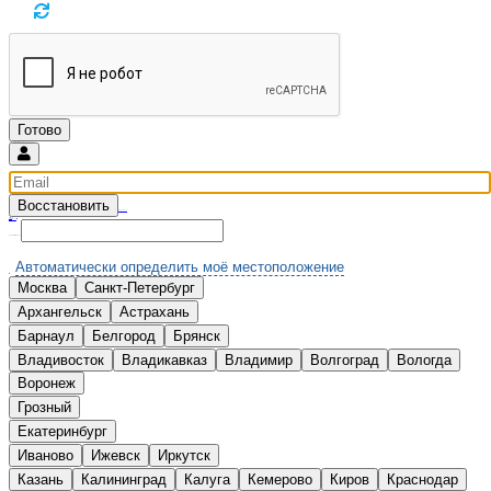
Восстановить
Введите email и мы вышлем новый пароль
Вспомнили?
Нет аккаунта?
Зарегистрироваться
Выберите Ваш город:
Автоматически определить моё местоположение
Москва
Санкт-Петербург
А
Архангельск
Астрахань
Б
Барнаул
Белгород
Брянск
В
Владивосток
Владикавказ
Владимир
Волгоград
Вологда
Воронеж
Г
Грозный
Е
Екатеринбург
И
Иваново
Ижевск
Иркутск
К
Казань
Калининград
Калуга
Кемерово
Киров
Краснодар