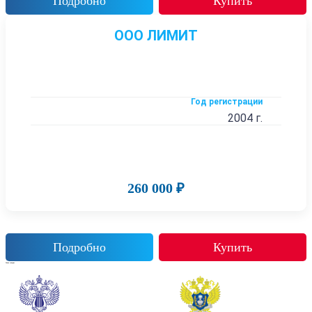
Подробно
Купить
ООО ЛИМИТ
Год регистрации
2004 г.
260 000 ₽
Подробно
Купить
Также смотрят