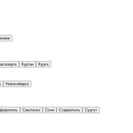
ронеж
асноярск
Курган
Курск
к
Новосибирск
ферополь
Смоленск
Сочи
Ставрополь
Сургут