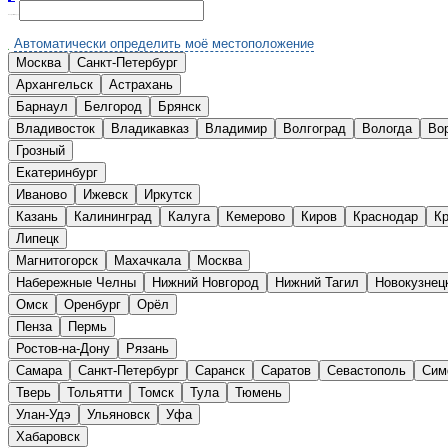
Выберите Ваш город:
Автоматически определить моё местоположение
Москва
Санкт-Петербург
А
Архангельск
Астрахань
Б
Барнаул
Белгород
Брянск
В
Владивосток
Владикавказ
Владимир
Волгоград
Вологда
Во
Г
Грозный
Е
Екатеринбург
И
Иваново
Ижевск
Иркутск
К
Казань
Калининград
Калуга
Кемерово
Киров
Краснодар
Кр
Л
Липецк
М
Магнитогорск
Махачкала
Москва
Н
Набережные Челны
Нижний Новгород
Нижний Тагил
Новокузнец
О
Омск
Оренбург
Орёл
П
Пенза
Пермь
Р
Ростов-на-Дону
Рязань
С
Самара
Санкт-Петербург
Саранск
Саратов
Севастополь
Сим
Т
Тверь
Тольятти
Томск
Тула
Тюмень
У
Улан-Удэ
Ульяновск
Уфа
Х
Хабаровск
Ч