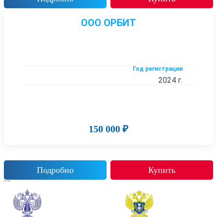
ООО ОРБИТ
Год регистрации
2024 г.
150 000 ₽
Подробно
Купить
Также смотрят