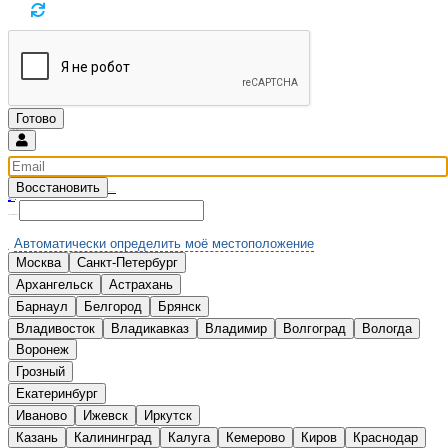
Восстановить
Введите email и мы вышлем новый пароль
Вспомнили?
Нет аккаунта?
Зарегистрироваться
Выберите Ваш город:
Автоматически определить моё местоположение
Москва
Санкт-Петербург
А
Архангельск
Астрахань
Б
Барнаул
Белгород
Брянск
В
Владивосток
Владикавказ
Владимир
Волгоград
Вологда
Воронеж
Г
Грозный
Е
Екатеринбург
И
Иваново
Ижевск
Иркутск
К
Казань
Калининград
Калуга
Кемерово
Киров
Краснодар