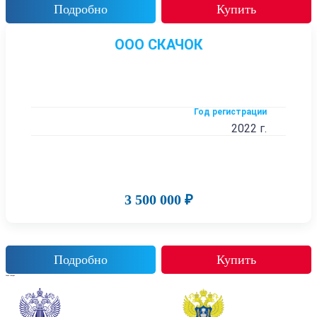
Подробно
Купить
ООО СКАЧОК
Год регистрации
2022 г.
3 500 000 ₽
Подробно
Купить
Также смотрят