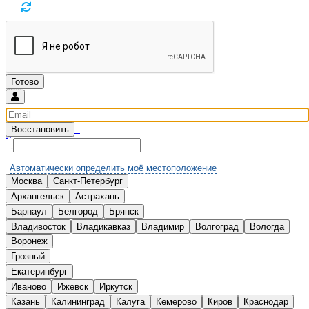
Восстановить
Введите email и мы вышлем новый пароль
Вспомнили?
Нет аккаунта?
Зарегистрироваться
Выберите Ваш город:
Автоматически определить моё местоположение
Москва
Санкт-Петербург
А
Архангельск
Астрахань
Б
Барнаул
Белгород
Брянск
В
Владивосток
Владикавказ
Владимир
Волгоград
Вологда
Воронеж
Г
Грозный
Е
Екатеринбург
И
Иваново
Ижевск
Иркутск
К
Казань
Калининград
Калуга
Кемерово
Киров
Краснодар