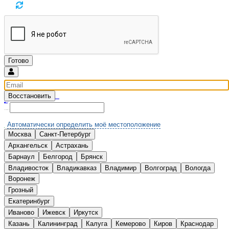
Восстановить
Введите email и мы вышлем новый пароль
Вспомнили?
Нет аккаунта?
Зарегистрироваться
Выберите Ваш город:
Автоматически определить моё местоположение
Москва
Санкт-Петербург
А
Архангельск
Астрахань
Б
Барнаул
Белгород
Брянск
В
Владивосток
Владикавказ
Владимир
Волгоград
Вологда
Воронеж
Г
Грозный
Е
Екатеринбург
И
Иваново
Ижевск
Иркутск
К
Казань
Калининград
Калуга
Кемерово
Киров
Краснодар