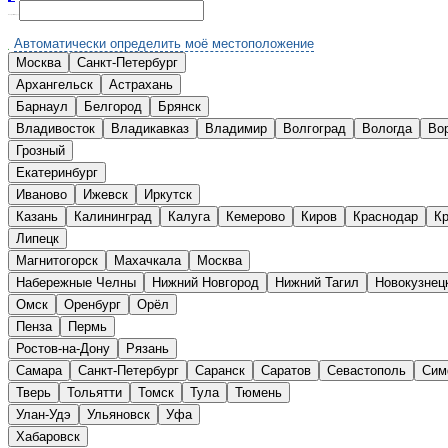
Выберите Ваш город:
Автоматически определить моё местоположение
Москва
Санкт-Петербург
А
Архангельск
Астрахань
Б
Барнаул
Белгород
Брянск
В
Владивосток
Владикавказ
Владимир
Волгоград
Вологда
Во
Г
Грозный
Е
Екатеринбург
И
Иваново
Ижевск
Иркутск
К
Казань
Калининград
Калуга
Кемерово
Киров
Краснодар
Кр
Л
Липецк
М
Магнитогорск
Махачкала
Москва
Н
Набережные Челны
Нижний Новгород
Нижний Тагил
Новокузнец
О
Омск
Оренбург
Орёл
П
Пенза
Пермь
Р
Ростов-на-Дону
Рязань
С
Самара
Санкт-Петербург
Саранск
Саратов
Севастополь
Сим
Т
Тверь
Тольятти
Томск
Тула
Тюмень
У
Улан-Удэ
Ульяновск
Уфа
Х
Хабаровск
Ч