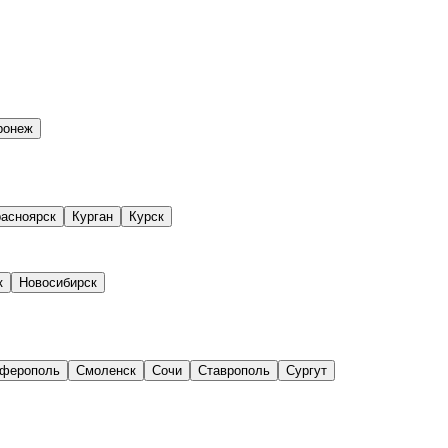
ронеж
асноярск
Курган
Курск
к
Новосибирск
ферополь
Смоленск
Сочи
Ставрополь
Сургут