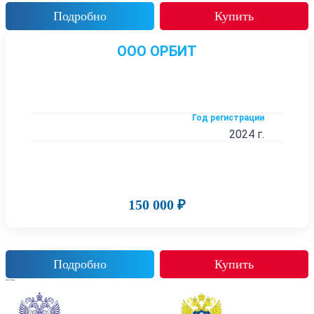
Подробно
Купить
ООО ОРБИТ
Год регистрации
2024 г.
150 000 ₽
Подробно
Купить
Также смотрят