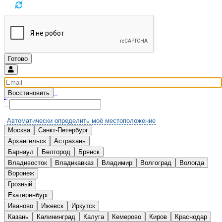
Восстановить
Введите email и мы вышлем новый пароль
Вспомнили?
Нет аккаунта?
Зарегистрироваться
Выберите Ваш город:
Автоматически определить моё местоположение
Москва
Санкт-Петербург
А
Архангельск
Астрахань
Б
Барнаул
Белгород
Брянск
В
Владивосток
Владикавказ
Владимир
Волгоград
Вологда
Воронеж
Г
Грозный
Е
Екатеринбург
И
Иваново
Ижевск
Иркутск
К
Казань
Калининград
Калуга
Кемерово
Киров
Краснодар