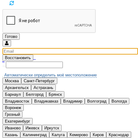
Восстановить
Введите email и мы вышлем новый пароль
Вспомнили?
Нет аккаунта?
Зарегистрироваться
Выберите Ваш город:
Автоматически определить моё местоположение
Москва
Санкт-Петербург
А
Архангельск
Астрахань
Б
Барнаул
Белгород
Брянск
В
Владивосток
Владикавказ
Владимир
Волгоград
Вологда
Воронеж
Г
Грозный
Е
Екатеринбург
И
Иваново
Ижевск
Иркутск
К
Казань
Калининград
Калуга
Кемерово
Киров
Краснодар