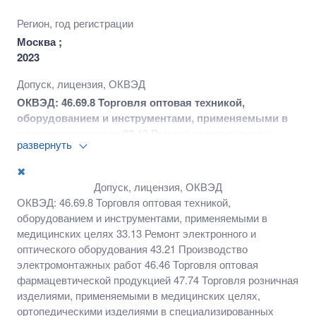
Регион, год регистрации
Москва ;
2023
Допуск, лицензия, ОКВЭД
ОКВЭД: 46.69.8 Торговля оптовая техникой,
оборудованием и инструментами, применяемыми в
медицинских целях 33.13 Ремонт электронного и
развернуть
оптического оборудования 43.21 Производство
электромонтажных работ 46.46 Торговля оптовая
✖
фармацевтической продукцией 47.74 Торговля
Допуск, лицензия, ОКВЭД
розничная изделиями, применяемыми в
ОКВЭД: 46.69.8 Торговля оптовая техникой,
медицинских целях, ортопедическими изделиями в
оборудованием и инструментами, применяемыми в
специализированных магазинах 73.11 Деятельность
медицинских целях 33.13 Ремонт электронного и
рекламных агентств 86.90 Деятельность в области
оптического оборудования 43.21 Производство
медицины прочая
электромонтажных работ 46.46 Торговля оптовая
фармацевтической продукцией 47.74 Торговля розничная
изделиями, применяемыми в медицинских целях,
ортопедическими изделиями в специализированных