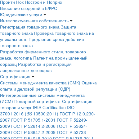
Пройти Нок Нострой и Ноприз
Внесение сведений в ЕФРС
Юридические услуги
Интеллектуальная собственность
Регистрация товарного знака
Защита
товарного знака
Проверка товарного знака на
уникальность
Продление срока действия
товарного знака
Разработка фирменного стиля, товарного
знака, логотипа
Патент на промышленный
образец
Разработка и регистрация
лицензионных договоров
Сертификация
Системы менеджмента качества (СМК)
Оценка
опыта и деловой репутации (ОДР)
Интегрированные системы менеджмента
(ИСМ)
Пожарный сертификат
Сертификация
товаров и услуг
IRIS Certification
ISO
37001:2016 (BS 10500:2011)
ГОСТ Р 12.0.230-
2007
ГОСТ Р 51705.1-2001
ГОСТ Р 52249-
2009
ГОСТ Р 52614.2-2006
ГОСТ Р 53624-
2009
ГОСТ Р 53647.2-2009
ГОСТ Р 53733-
2009
ГОСТ Р 54049-2010
ГОСТ Р 54336-2011