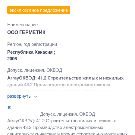
эксклюзивное предложение
Наименование
ООО ГЕРМЕТИК
Регион, год регистрации
Республика Хакасия ;
2006
Допуск, лицензия, ОКВЭД
ArrayОКВЭД: 41.2 Строительство жилых и нежилых
зданий 43.2 Производство электромонтажных,
санитарно-технических и прочих строительно-
развернуть
монтажных работ 43.21 Производство
электромонтажных работ 43.22 Производство
✖
санитарно-технических работ, монтаж отопительных
Допуск, лицензия, ОКВЭД
систем и систем кондиционирования воздуха 43.3
ArrayОКВЭД: 41.2 Строительство жилых и нежилых
Работы строительные отделочные 43.33 Работы по
зданий 43.2 Производство электромонтажных,
устройству покрытий полов и облицовке стен 43.39
санитарно-технических и прочих строительно-монтажных