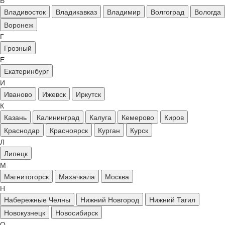
В
Владивосток
Владикавказ
Владимир
Волгоград
Вологда
Воронеж
Г
Грозный
Е
Екатеринбург
И
Иваново
Ижевск
Иркутск
К
Казань
Калининград
Калуга
Кемерово
Киров
Краснодар
Красноярск
Курган
Курск
Л
Липецк
М
Магнитогорск
Махачкала
Москва
Н
Набережные Челны
Нижний Новгород
Нижний Тагил
Новокузнецк
Новосибирск
О