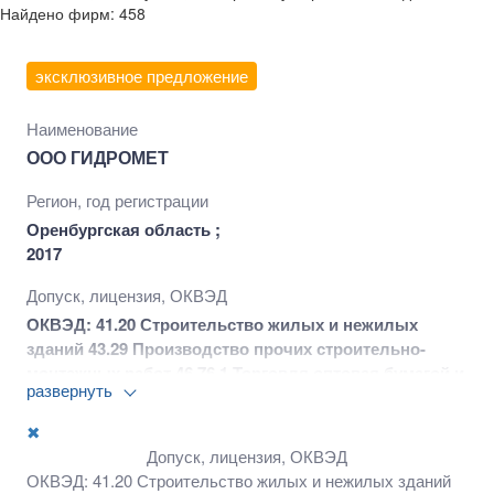
Найдено фирм: 458
эксклюзивное предложение
Наименование
ООО ГИДРОМЕТ
Регион, год регистрации
Оренбургская область ;
2017
Допуск, лицензия, ОКВЭД
ОКВЭД: 41.20 Строительство жилых и нежилых
зданий 43.29 Производство прочих строительно-
монтажных работ 46.76.1 Торговля оптовая бумагой и
развернуть
картоном 71.12.4 Деятельность геодезическая и
картографическая 71.12.9 Землеустройство 81.10
✖
Деятельность по комплексному обслуживанию
Допуск, лицензия, ОКВЭД
помещений и пр. виды деятельности
ОКВЭД: 41.20 Строительство жилых и нежилых зданий