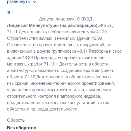
развернуть
Строительство прочих инженерных сооружений, не
включенных в другие группировки 43.11 Разборка и
✖
снос зданий 43.29 Производство прочих строительно-
Допуск, лицензия, ОКВЭД
монтажных работ 71.11.1 Деятельность в области
Лицензия Минкультуры (на реставрацию)
ОКВЭД:
архитектуры, связанная с созданием архитектурного
71.11 Деятельность в области архитектуры 41.20
объекта 71.12 Деятельность в области инженерных
Строительство жилых и нежилых зданий 42.99
изысканий, инженерно-технического
Строительство прочих инженерных сооружений, не
проектирования, управления проектами
включенных в другие группировки 43.11 Разборка и снос
строительства, выполнения строительного контроля
зданий 43.29 Производство прочих строительно-
и авторского надзора, предоставление технических
монтажных работ 71.11.1 Деятельность в области
консультаций в этих областях и пр. виды
архитектуры, связанная с созданием архитектурного
деятельности
объекта 71.12 Деятельность в области инженерных
изысканий, инженерно-технического проектирования,
управления проектами строительства, выполнения
строительного контроля и авторского надзора,
предоставление технических консультаций в этих
областях и пр. виды деятельности
Обороты
Без оборотов