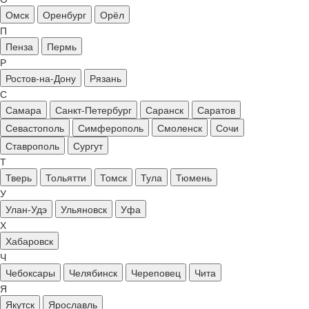
Омск
Оренбург
Орёл
П
Пенза
Пермь
Р
Ростов-на-Дону
Рязань
С
Самара
Санкт-Петербург
Саранск
Саратов
Севастополь
Симферополь
Смоленск
Сочи
Ставрополь
Сургут
Т
Тверь
Тольятти
Томск
Тула
Тюмень
У
Улан-Удэ
Ульяновск
Уфа
Х
Хабаровск
Ч
Чебоксары
Челябинск
Череповец
Чита
Я
Якутск
Ярославль