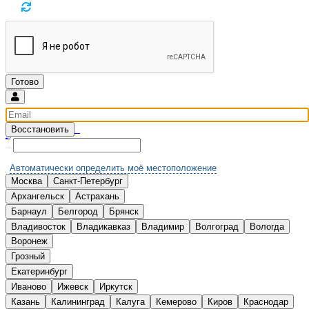
Восстановить
Введите email и мы вышлем новый пароль
Вспомнили?
Нет аккаунта?
Зарегистрироваться
Выберите Ваш город:
Автоматически определить моё местоположение
Москва
Санкт-Петербург
А
Архангельск
Астрахань
Б
Барнаул
Белгород
Брянск
В
Владивосток
Владикавказ
Владимир
Волгоград
Вологда
Воронеж
Г
Грозный
Е
Екатеринбург
И
Иваново
Ижевск
Иркутск
К
Казань
Калининград
Калуга
Кемерово
Киров
Краснодар