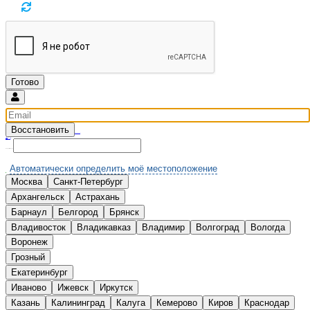
Восстановить
Введите email и мы вышлем новый пароль
Вспомнили?
Нет аккаунта?
Зарегистрироваться
Выберите Ваш город:
Автоматически определить моё местоположение
Москва
Санкт-Петербург
А
Архангельск
Астрахань
Б
Барнаул
Белгород
Брянск
В
Владивосток
Владикавказ
Владимир
Волгоград
Вологда
Воронеж
Г
Грозный
Е
Екатеринбург
И
Иваново
Ижевск
Иркутск
К
Казань
Калининград
Калуга
Кемерово
Киров
Краснодар