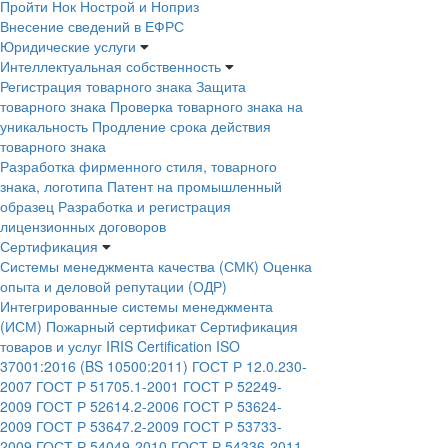
Пройти Нок Нострой и Ноприз
Внесение сведений в ЕФРС
Юридические услуги
Интеллектуальная собственность
Регистрация товарного знака
Защита
товарного знака
Проверка товарного знака на
уникальность
Продление срока действия
товарного знака
Разработка фирменного стиля, товарного
знака, логотипа
Патент на промышленный
образец
Разработка и регистрация
лицензионных договоров
Сертификация
Системы менеджмента качества (СМК)
Оценка
опыта и деловой репутации (ОДР)
Интегрированные системы менеджмента
(ИСМ)
Пожарный сертификат
Сертификация
товаров и услуг
IRIS Certification
ISO
37001:2016 (BS 10500:2011)
ГОСТ Р 12.0.230-
2007
ГОСТ Р 51705.1-2001
ГОСТ Р 52249-
2009
ГОСТ Р 52614.2-2006
ГОСТ Р 53624-
2009
ГОСТ Р 53647.2-2009
ГОСТ Р 53733-
2009
ГОСТ Р 54049-2010
ГОСТ Р 54336-2011