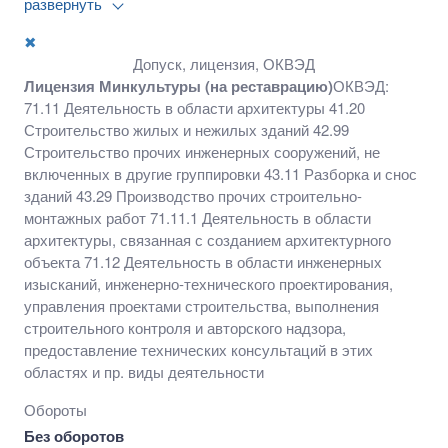
развернуть
Строительство прочих инженерных сооружений, не
включенных в другие группировки 43.11 Разборка и
✖
снос зданий 43.29 Производство прочих строительно-
Допуск, лицензия, ОКВЭД
монтажных работ 71.11.1 Деятельность в области
Лицензия Минкультуры (на реставрацию)
ОКВЭД:
архитектуры, связанная с созданием архитектурного
71.11 Деятельность в области архитектуры 41.20
объекта 71.12 Деятельность в области инженерных
Строительство жилых и нежилых зданий 42.99
изысканий, инженерно-технического
Строительство прочих инженерных сооружений, не
проектирования, управления проектами
включенных в другие группировки 43.11 Разборка и снос
строительства, выполнения строительного контроля
зданий 43.29 Производство прочих строительно-
и авторского надзора, предоставление технических
монтажных работ 71.11.1 Деятельность в области
консультаций в этих областях и пр. виды
архитектуры, связанная с созданием архитектурного
деятельности
объекта 71.12 Деятельность в области инженерных
изысканий, инженерно-технического проектирования,
управления проектами строительства, выполнения
строительного контроля и авторского надзора,
предоставление технических консультаций в этих
областях и пр. виды деятельности
Обороты
Без оборотов