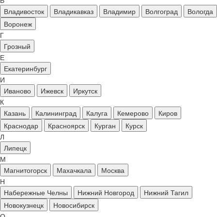
В
Владивосток
Владикавказ
Владимир
Волгоград
Вологда
Воронеж
Г
Грозный
Е
Екатеринбург
И
Иваново
Ижевск
Иркутск
К
Казань
Калининград
Калуга
Кемерово
Киров
Краснодар
Красноярск
Курган
Курск
Л
Липецк
М
Магнитогорск
Махачкала
Москва
Н
Набережные Челны
Нижний Новгород
Нижний Тагил
Новокузнецк
Новосибирск
О