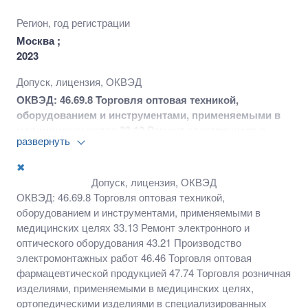
Регион, год регистрации
Москва ;
2023
Допуск, лицензия, ОКВЭД
ОКВЭД: 46.69.8 Торговля оптовая техникой,
оборудованием и инструментами, применяемыми в
медицинских целях 33.13 Ремонт электронного и
развернуть
оптического оборудования 43.21 Производство
электромонтажных работ 46.46 Торговля оптовая
✖
фармацевтической продукцией 47.74 Торговля
Допуск, лицензия, ОКВЭД
розничная изделиями, применяемыми в
ОКВЭД: 46.69.8 Торговля оптовая техникой,
медицинских целях, ортопедическими изделиями в
оборудованием и инструментами, применяемыми в
специализированных магазинах 73.11 Деятельность
медицинских целях 33.13 Ремонт электронного и
рекламных агентств 86.90 Деятельность в области
оптического оборудования 43.21 Производство
медицины прочая
электромонтажных работ 46.46 Торговля оптовая
фармацевтической продукцией 47.74 Торговля розничная
изделиями, применяемыми в медицинских целях,
ортопедическими изделиями в специализированных