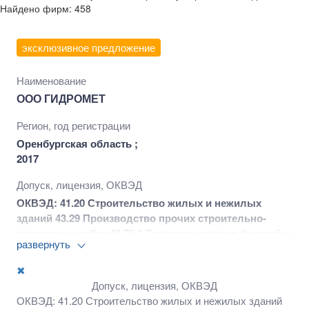
Найдено фирм: 458
эксклюзивное предложение
Наименование
ООО ГИДРОМЕТ
Регион, год регистрации
Оренбургская область ;
2017
Допуск, лицензия, ОКВЭД
ОКВЭД: 41.20 Строительство жилых и нежилых
зданий 43.29 Производство прочих строительно-
монтажных работ 46.76.1 Торговля оптовая бумагой и
развернуть
картоном 71.12.4 Деятельность геодезическая и
картографическая 71.12.9 Землеустройство 81.10
✖
Деятельность по комплексному обслуживанию
Допуск, лицензия, ОКВЭД
помещений и пр. виды деятельности
ОКВЭД: 41.20 Строительство жилых и нежилых зданий