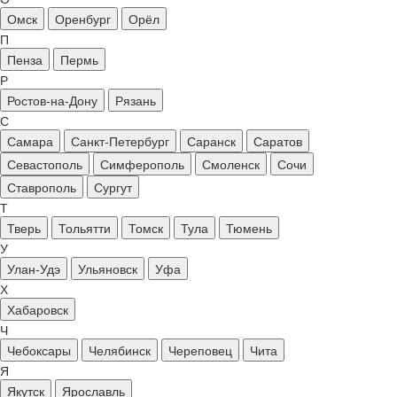
Омск
Оренбург
Орёл
П
Пенза
Пермь
Р
Ростов-на-Дону
Рязань
С
Самара
Санкт-Петербург
Саранск
Саратов
Севастополь
Симферополь
Смоленск
Сочи
Ставрополь
Сургут
Т
Тверь
Тольятти
Томск
Тула
Тюмень
У
Улан-Удэ
Ульяновск
Уфа
Х
Хабаровск
Ч
Чебоксары
Челябинск
Череповец
Чита
Я
Якутск
Ярославль