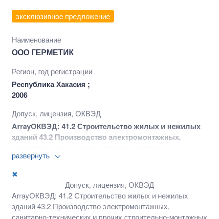
эксклюзивное предложение
Наименование
ООО ГЕРМЕТИК
Регион, год регистрации
Республика Хакасия ;
2006
Допуск, лицензия, ОКВЭД
ArrayОКВЭД: 41.2 Строительство жилых и нежилых
зданий 43.2 Производство электромонтажных,
санитарно-технических и прочих строительно-
развернуть
монтажных работ 43.21 Производство
электромонтажных работ 43.22 Производство
✖
санитарно-технических работ, монтаж отопительных
Допуск, лицензия, ОКВЭД
систем и систем кондиционирования воздуха 43.3
ArrayОКВЭД: 41.2 Строительство жилых и нежилых
Работы строительные отделочные 43.33 Работы по
зданий 43.2 Производство электромонтажных,
устройству покрытий полов и облицовке стен 43.39
санитарно-технических и прочих строительно-монтажных