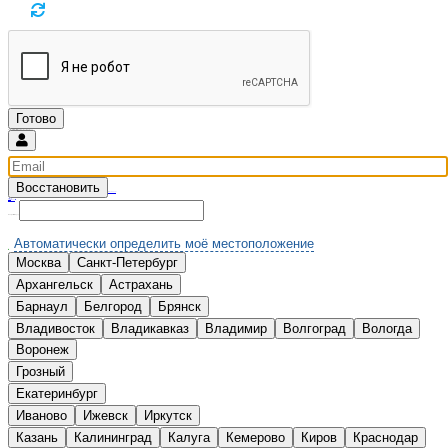
Восстановить
Введите email и мы вышлем новый пароль
Вспомнили?
Нет аккаунта?
Зарегистрироваться
Выберите Ваш город:
Автоматически определить моё местоположение
Москва
Санкт-Петербург
А
Архангельск
Астрахань
Б
Барнаул
Белгород
Брянск
В
Владивосток
Владикавказ
Владимир
Волгоград
Вологда
Воронеж
Г
Грозный
Е
Екатеринбург
И
Иваново
Ижевск
Иркутск
К
Казань
Калининград
Калуга
Кемерово
Киров
Краснодар